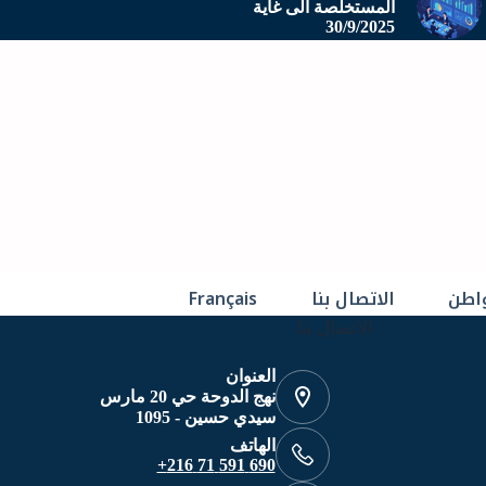
المستخلصة الى غاية
30/9/2025
اطن
الاتصال بنا
Français
الاتصال بنا
العنوان
نهج الدوحة حي 20 مارس
سيدي حسين - 1095
الهاتف
690 591 71 216+