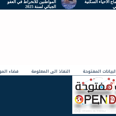
اج الاحياء السكنية
المواطنين للانخراط في العفو
ني
الجبائي لسنة 2025
لبيانات المفتوحة
النفاذ الى المعلومة
فضاء المو