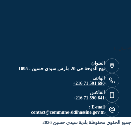
الاتصال بنا
العنوان
نهج الدوحة حي 20 مارس سيدي حسين - 1095
الهاتف
690 591 71 216+
الفاكس
641 590 71 216+
E-mail :
contact@commune-sidihassine.gov.tn
جميع الحقوق محفوظة بلدية سيدي حسين 2026