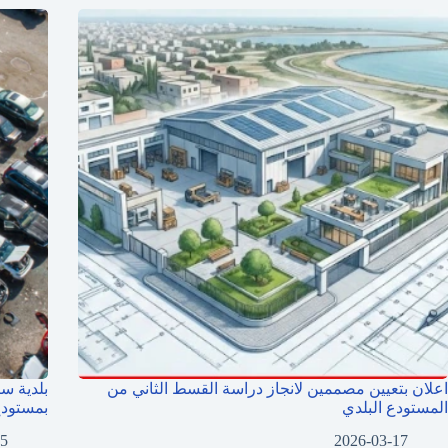
اعلان بتعيين مصممين لانجاز دراسة القسط الثاني من
بلدية س
المستودع البلدي
بمستودع
05
2026-03-17