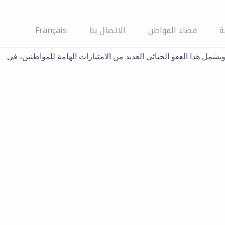
ة
فضاء المواطن
الاتصال بنا
Français
بلدية سيدي حسين كافة المتساكنين والمعنيين إلى استغلال فرصة العفو الجبائي الاستثنائي الذي أطلقته وزارة المالية بعنوان سنة 2025. ويشمل هذا العفو الجبائي العديد من الامتيازات الهامة للمواطنين، في