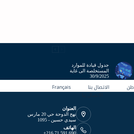
جدول قيادة للموارد
المستخلصة الى غاية
30/9/2025
طن
الاتصال بنا
Français
الاتصال بنا
العنوان
نهج الدوحة حي 20 مارس
سيدي حسين - 1095
الهاتف
690 591 71 216+