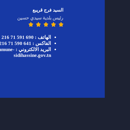
السيد فرج قريبع
رئيس بلدية سيدي حسين





الهاتف : 690 591 71 216
الفاكس : 641 590 71 216
البريد الالكت
sidihassine.gov.tn