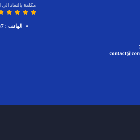
مكلفة بالنفاذ الى 





الهاتف : 98295737
روني : contact@commune-