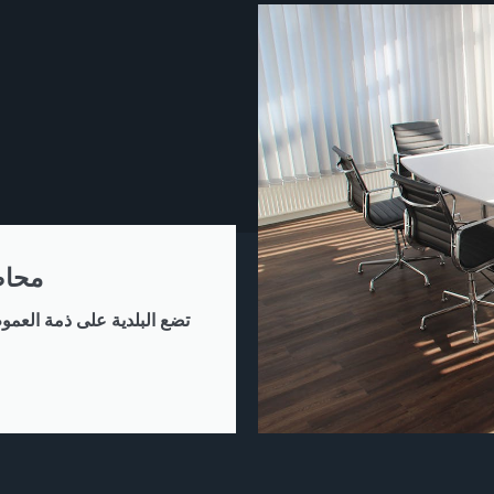
محاض
تضع البلدية على ذمة العموم